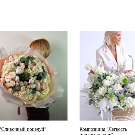
 "Сливочный поцелуй"
Композиция "Легкость
прикосновения"